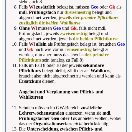
siehe auch 8.
Falls
Wi
zusätzlich
belegt ist, müssen
Geo
oder
Gk
als
mdl. Prüfungsfach
nur
dreisemestrig
belegt und
abgerechnet werden,
jeweils der
primäre Pflichtkurs
zuzüglich die
beiden Wahlkurse
.
Ohne
Wi
müssen
Geo
und
Gk
, falls nicht mdl.
Prüfungsfach, jeweils
zweisemestrig
belegt und
abgerechnet werden, jeweils
die beiden Pflichtkurse
.
Falls
Wi
allein
als Prüfungsfach belegt ist, brauchen
Geo
und
Gk
nach wie vor nur
einsemestrig
belegt zu
werden, nun aber muss das jeweils
der primäre
Pflichtkurs
sein (analog zu Fall 8).
Falls im Fall 8 oder 10 der jeweils
sekundäre
Pflichtkurs
belegt bleibt, zählt der als
Wahlkurs
,
braucht also nicht abgerechnet zu werden und kann als
Ersatzkurs
dienen.
Angebot und Verplanung von Pflicht- und
Wahlkursen
Schulen müssen im GW-Bereich
zusätzliche
Lehrerwochenstunden
einsetzen, wenn sie
mdl.
Prüfungsfächer Geo oder Gk
anbieten wollen, wobei
das der
Organisationserlass
nicht
berücksichtigt.
Die
Unterscheidung zwischen Pflicht- und