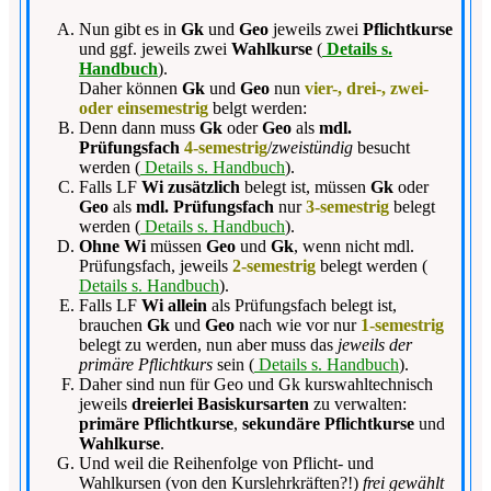
Nun gibt es in
Gk
und
Geo
jeweils zwei
Pflichtkurse
und ggf. jeweils zwei
Wahlkurse
(
Details s.
Handbuch
).
Daher können
Gk
und
Geo
nun
vier-, drei-, zwei-
oder einsemestrig
belgt werden:
Denn dann muss
Gk
oder
Geo
als
mdl.
Prüfungsfach
4-semestrig
/
zweistündig
besucht
werden (
Details s. Handbuch
).
Falls LF
Wi zusätzlich
belegt ist, müssen
Gk
oder
Geo
als
mdl. Prüfungsfach
nur
3-semestrig
belegt
werden (
Details s. Handbuch
).
Ohne Wi
müssen
Geo
und
Gk
, wenn nicht mdl.
Prüfungsfach, jeweils
2-semestrig
belegt werden (
Details s. Handbuch
).
Falls LF
Wi allein
als Prüfungsfach belegt ist,
brauchen
Gk
und
Geo
nach wie vor nur
1-semestrig
belegt zu werden, nun aber muss das
jeweils der
primäre Pflichtkurs
sein (
Details s. Handbuch
).
Daher sind nun für Geo und Gk kurswahltechnisch
jeweils
dreierlei Basiskursarten
zu verwalten:
primäre Pflichtkurse
,
sekundäre Pflichtkurse
und
Wahlkurse
.
Und weil die Reihenfolge von Pflicht- und
Wahlkursen (von den Kurslehrkräften?!)
frei gewählt