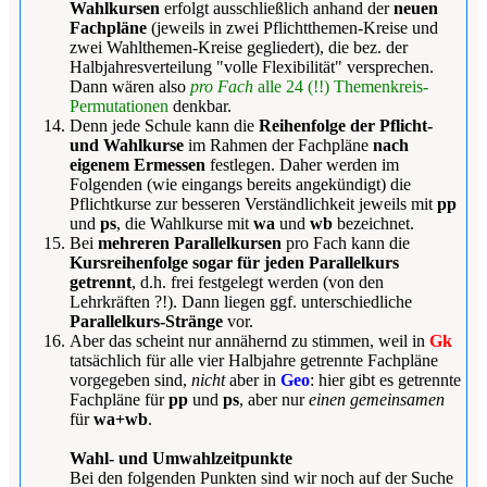
Wahlkursen
erfolgt ausschließlich anhand der
neuen
Fachpläne
(jeweils in zwei Pflichtthemen-Kreise und
zwei Wahlthemen-Kreise gegliedert), die bez. der
Halbjahresverteilung "volle Flexibilität" versprechen.
Dann wären also
pro Fach
alle 24 (!!) Themenkreis-
Permutationen
denkbar.
Denn jede Schule kann die
Reihenfolge der Pflicht-
und Wahlkurse
im Rahmen der Fachpläne
nach
eigenem Ermessen
festlegen. Daher werden im
Folgenden (wie eingangs bereits angekündigt) die
Pflichtkurse zur besseren Verständlichkeit jeweils mit
pp
und
ps
, die Wahlkurse mit
wa
und
wb
bezeichnet.
Bei
mehreren Parallelkursen
pro Fach kann die
Kursreihenfolge sogar für jeden Parallelkurs
getrennt
, d.h. frei festgelegt werden (von den
Lehrkräften ?!). Dann liegen ggf. unterschiedliche
Parallelkurs-Stränge
vor.
Aber das scheint nur annähernd zu stimmen, weil in
Gk
tatsächlich für alle vier Halbjahre getrennte Fachpläne
vorgegeben sind,
nicht
aber in
Geo
: hier gibt es getrennte
Fachpläne für
pp
und
ps
, aber nur
einen gemeinsamen
für
wa+wb
.
Wahl- und Umwahlzeitpunkte
Bei den folgenden Punkten sind wir noch auf der Suche