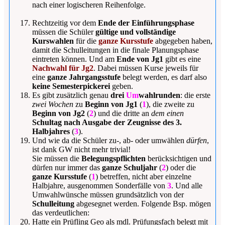
nach einer logischeren Reihenfolge.
Rechtzeitig vor dem
Ende der Einführungsphase
müssen die Schüler
gültige und vollständige
Kurswahlen
für die
ganze Kursstufe
abgegeben haben,
damit die Schulleitungen in die finale Planungsphase
eintreten können.
Und am
Ende von Jg1
gibt es eine
Nachwahl für Jg2
. Dabei müssen Kurse jeweils für
eine
ganze Jahrgangsstufe
belegt werden, es darf also
keine Semesterpickerei
geben.
Es gibt zusätzlich genau
drei
Um
wahlrunden
: die erste
zwei Wochen
zu
Beginn von Jg1
(
1
), die zweite zu
Beginn von Jg2
(
2
) und die dritte an
dem einen
Schultag nach Ausgabe der Zeugnisse des 3.
Halbjahres
(
3
).
Und wie da die Schüler zu-, ab- oder umwählen
dürfen
,
ist dank GW nicht mehr trivial!
Sie müssen die
Belegungspflichten
berücksichtigen und
dürfen nur immer das
ganze Schuljahr
(
2
) oder die
ganze Kursstufe
(
1
) betreffen, nicht aber einzelne
Halbjahre, ausgenommen Sonderfälle von
3
. Und alle
Umwahlwünsche müssen grundsätzlich von der
Schulleitung
abgesegnet werden. Folgende Bsp. mögen
das verdeutlichen:
Hatte ein Prüfling Geo als mdl. Prüfungsfach belegt mit