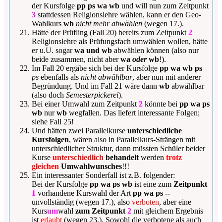
der Kursfolge
pp ps wa wb
und will nun zum Zeitpunkt
3
stattdessen Religionslehre wählen, kann er den Geo-
Wahlkurs
wb
nicht mehr abwählen
(wegen 17.).
Hätte der Prüfling (Fall 20) bereits zum Zeitpunkt
2
Religionslehre als Prüfungsfach umwählen wollen, hätte
er u.U. sogar
wa und wb
abwählen können (also nur
beide zusammen, nicht aber
wa
oder
wb
!).
Im Fall 20 ergäbe sich bei der Kursfolge
pp wa wb ps
ps
ebenfalls als
nicht abwählbar
, aber nun mit anderer
Begründung. Und im Fall 21 wäre dann
wb
abwählbar
(also doch
Semesterpickerei
).
Bei einer Umwahl zum Zeitpunkt
2
könnte bei
pp wa ps
wb
nur
wb
wegfallen. Das liefert interessante Folgen;
siehe Fall 25!
Und hätten zwei Parallelkurse
unterschiedliche
Kursfolgen
, wären also in Parallelkurs-Strängen mit
unterschiedlicher Struktur, dann müssten Schüler beider
Kurse
unterschiedlich
behandelt
werden
trotz
gleichen
Umwahlwunsches
!!!
Ein interessanter Sonderfall ist z.B. folgender:
Bei der Kursfolge
pp wa ps wb
ist eine zum
Zeitpunkt
1
vorhandene Kurswahl der Art
pp wa ps --
unvollständig (wegen 17.), also
verboten
, aber eine
Kurs
um
wahl
zum Zeitpunkt
2
mit gleichem Ergebnis
ist
erlaubt
(wegen 23.). Sowohl die verbotene als auch