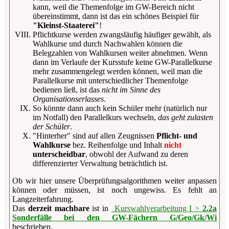
kann, weil die Themenfolge im GW-Bereich nicht
übereinstimmt, dann ist das ein schönes Beispiel für
"Kleinst-Staaterei"
!
Pflichtkurse werden zwangsläufig häufiger gewählt, als
Wahlkurse und durch Nachwahlen können die
Belegzahlen von Wahlkursen weiter abnehmen. Wenn
dann im Verlaufe der Kursstufe keine GW-Parallelkurse
mehr zusammengelegt werden können, weil man die
Parallelkurse mit unterschiedlicher Themenfolge
bedienen ließ, ist das
nicht im Sinne des
Organisationserlasses
.
So könnte dann auch kein Schüler mehr (natürlich nur
im Notfall) den Parallelkurs wechseln,
das geht zulasten
der Schüler
.
"Hinterher" sind auf allen Zeugnissen
Pflicht- und
Wahlkurse
bez. Reihenfolge und Inhalt
nicht
unterscheidbar
, obwohl der Aufwand zu deren
differenzierter Verwaltung beträchtlich ist.
Ob wir hier unsere Überprüfungsalgorithmen weiter anpassen
können oder müssen, ist noch ungewiss. Es fehlt an
Langzeiterfahrung.
Das
derzeit machbare
ist in
Kurswahlverarbeitung I >
2.2a
Sonderfälle bei den GW-Fächern G/Geo/Gk/Wi
beschrieben.