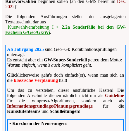
Kursvorwahlen
beginnen sollen (
an den GMS bereit im
Dez.
2022
)!
Die folgenden Ausführungen stellen den ausgelagerten
Textausschnitt dar aus
Kurswahlverarbeitung I >
2.2a Sonderfälle bei den GW-
Fächern G/Geo/Gk/Wi
.
Ab Jahrgang 2025
sind Geo+Gk-Kombinationsprüfungen
untersagt.
Es entsteht aber ein
GW-Super-Sonderfall
getreu dem Motto:
Warum einfach, wenn's auch kompliziert geht
.
Glücklicherweise geht's doch einfach(er), wenn man sich an
die
klassische Verplanung
hält!
Um das zu verstehen, dieser ausführliche Kasten! Die
folgenden Abschnitte dienen nämlich nicht nur als
Guideline
für die
winprosa
-Algorithmen, sondern auch als
Informationsgrundlage/Planungsgrundlage
für die
Kursstufenteams
und
Schulleitungen
!
• Kurzform der Neuerungen
: