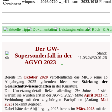
winprosa:
2026.0720
wprKlausur:
2023.1018
Formul
Versionen:
aktuelle Tipps
Dokumentation
Leistungsmerkmale
Rück- & Aus
Der GW-
Stand:
Supersonderfall in der
11.03.24/30.01.26
AGVO 2023
Bereits im
Oktober 2020
veröffentlichte das MKJS seine ab
Abijahrgang 2025 geltenden Ideen zur
Stärkung der
Gesellschaftswissenschaften
in der Kursstufe.
Die Umsetzungsdetails ließen allerdings
2½ Jahre
auf sich
warten; sie wurden erst in der
AGVO 2023
(Mitte
April 2023
) in
Verbindung mit den zugehörigen Fachplänen (Anfang
Mai
2023
) bekannt gegeben.
Dabei hätte der Abijahrgang 2025 bereits im
März 2023
mit den