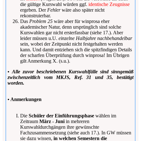
die gültige Kurswahl würden ggf.
identische Zeugnisse
ergeben. Der
Fehler
wäre also später nicht
rekonstruierbar.
Das
Problem 25
wäre aber für
winprosa
eher
akademischer Natur, denn ursprünglich sind solche
Kurswahlen gar nicht ersterfassbar (siehe 17.). Aber
leider müssen u.U.
einzelne Halbjahre nachbehandelbar
sein, wobei der Zeitpunkt nicht festgehalten werden
kann. Und damit entziehen sich die spitzfindigen Details
der scharfen Überprüfung durch
winprosa
! Im Übrigen
gilt Anmerkung X. (s.u.).
•
Alle zuvor beschriebenen Kurswahlfälle sind sinngemäß
zwischenzeitlich vom MKJS, Ref. 31 und 35, bestätigt
worden.
• Anmerkungen
Die
Schüler der Einführungsphase
wählen im
Zeitraum
März - Juni
in mehreren
Kurswahldurchgängen ihre gewünschte
Fachzusammensetzung (siehe auch 17.). In GW müssen
sie dazu wissen,
in welchen Semestern die