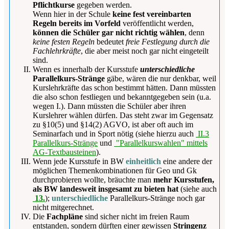
Pflichtkurse
gegeben werden.
Wenn hier in der Schule
keine fest vereinbarten
Regeln bereits im Vorfeld
veröffentlicht werden,
können die Schüler gar nicht richtig wählen
, denn
keine festen Regeln
bedeutet
freie Festlegung durch die
Fachlehrkräfte
, die aber meist noch gar nicht eingeteilt
sind.
Wenn es innerhalb der Kursstufe
unterschiedliche
Parallelkurs-Stränge
gäbe, wären die nur denkbar, weil
Kurslehrkräfte das schon bestimmt hätten. Dann müssten
die also schon festliegen und bekanntgegeben sein (u.a.
wegen I.). Dann müssten die Schüler aber ihren
Kurslehrer wählen dürfen. Das steht zwar im Gegensatz
zu §10(5) und §14(2) AGVO, ist aber oft auch im
Seminarfach und in Sport nötig (
siehe hierzu auch
II.3
Parallelkurs-Stränge
und
"Parallelkurswahlen" mittels
AG-Textbausteinen
).
Wenn jede Kursstufe in BW
einheitlich
eine andere der
möglichen Themenkombinationen für Geo und Gk
durchprobieren wollte, bräuchte man
mehr Kursstufen,
als BW landesweit insgesamt zu bieten hat
(siehe auch
13.
);
unterschiedliche
Parallelkurs-Stränge noch gar
nicht mitgerechnet.
Die
Fachpläne
sind sicher nicht im freien Raum
entstanden, sondern dürften einer gewissen
Stringenz