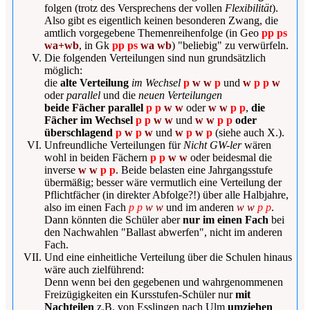
folgen (trotz des Versprechens der vollen
Flexibilität
).
Also gibt es eigentlich keinen besonderen Zwang, die
amtlich vorgegebene Themenreihenfolge (in Geo
pp ps
wa+wb
, in Gk
pp ps
wa wb
) "beliebig" zu verwürfeln.
Die folgenden Verteilungen sind nun grundsätzlich
möglich:
die
alte Verteilung
im Wechsel
p
w w
p
und
w
p p
w
oder
parallel
und die
neuen Verteilungen
beide Fächer parallel
p p
w w
oder
w w
p p
,
die
Fächer im Wechsel
p p
w w
und
w w
p p
oder
überschlagend
p
w
p
w
und
w
p
w
p
(siehe auch X.).
Unfreundliche Verteilungen für
Nicht GW-ler
wären
wohl in beiden Fächern
p p
w w
oder beidesmal die
inverse
w w
p p
. Beide belasten eine Jahrgangsstufe
übermäßig; besser wäre vermutlich eine Verteilung der
Pflichtfächer (in direkter Abfolge?!) über alle Halbjahre,
also im einen Fach
p p
w w
und im anderen
w w
p p
.
Dann könnten die Schüler aber
nur im einen Fach
bei
den Nachwahlen "Ballast abwerfen", nicht im anderen
Fach.
Und eine einheitliche Verteilung über die Schulen hinaus
wäre auch zielführend:
Denn wenn bei den gegebenen und wahrgenommenen
Freizügigkeiten ein Kursstufen-Schüler nur
mit
Nachteilen
z.B. von Esslingen nach Ulm
umziehen