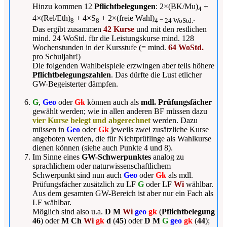
Hinzu kommen 12
Pflichtbelegungen
: 2×(BK/Mu)
+
4
4×(Rel/Eth)
+ 4×S
+ 2×(freie Wahl)
.
8
8
4 = 24 WoStd.
Das ergibt zusammen
42 Kurse
und mit den restlichen
mind. 24 WoStd. für die Leistungskurse mind. 128
Wochenstunden in der Kursstufe (= mind.
64 WoStd.
pro Schuljahr!)
Die folgenden Wahlbeispiele erzwingen aber teils höhere
Pflichtbelegungszahlen
. Das dürfte die Lust etlicher
GW-Begeisterter dämpfen.
G
,
Geo
oder
Gk
können auch als
mdl. Prüfungsfächer
gewählt werden; wie in allen anderen BF müssen dazu
vier Kurse belegt und abgerechnet
werden. Dazu
müssen in
Geo
oder
Gk
jeweils zwei zusätzliche Kurse
angeboten werden, die für Nichtprüflinge als Wahlkurse
dienen können (siehe auch Punkte 4 und 8).
Im Sinne eines
GW-Schwerpunktes
analog zu
sprachlichem oder naturwissenschaftlichem
Schwerpunkt sind nun auch
Geo
oder
Gk
als mdl.
Prüfungsfächer zusätzlich zu LF
G
oder LF
Wi
wählbar.
Aus dem gesamten GW-Bereich ist aber nur ein Fach als
LF wählbar.
Möglich sind also u.a.
D M
Wi
geo
gk
(
Pflichtbelegung
46
) oder
M
Ch
Wi
gk
d
(
45
) oder
D M
G
geo
gk
(
44
);