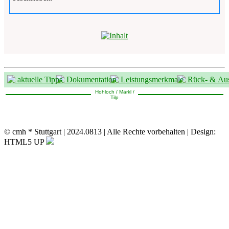
aktuelle Tipps
Dokumentation
Leistungsmerkmale
Rück- & Aus
Hohloch / Märkl /
Tilp
© cmh * Stuttgart | 2024.0813 | Alle Rechte vorbehalten | Design:
HTML5 UP