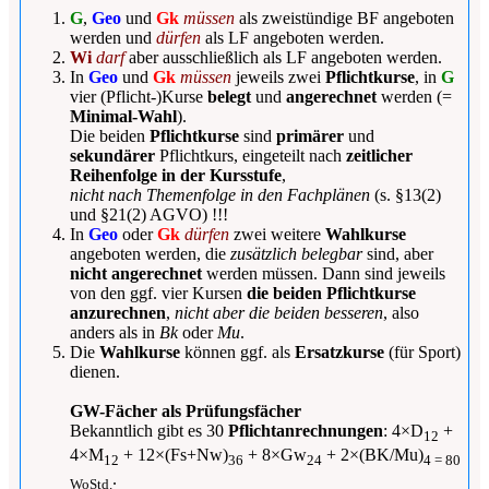
G
,
Geo
und
Gk
müssen
als zweistündige BF angeboten
werden und
dürfen
als LF angeboten werden.
Wi
darf
aber ausschließlich als LF angeboten werden.
In
Geo
und
Gk
müssen
jeweils zwei
Pflichtkurse
, in
G
vier (Pflicht-)Kurse
belegt
und
angerechnet
werden (=
Minimal-Wahl
).
Die beiden
Pflichtkurse
sind
primärer
und
sekundärer
Pflichtkurs, eingeteilt nach
zeitlicher
Reihenfolge in der Kursstufe
,
nicht nach Themenfolge in den Fachplänen
(s. §13(2)
und §21(2) AGVO) !!!
In
Geo
oder
Gk
dürfen
zwei weitere
Wahlkurse
angeboten werden, die
zusätzlich belegbar
sind, aber
nicht angerechnet
werden müssen. Dann sind jeweils
von den ggf. vier Kursen
die beiden Pflichtkurse
anzurechnen
,
nicht aber die beiden besseren
, also
anders als in
Bk
oder
Mu
.
Die
Wahlkurse
können ggf. als
Ersatzkurse
(für Sport)
dienen.
GW-Fächer als Prüfungsfächer
Bekanntlich gibt es 30
Pflichtanrechnungen
: 4×D
+
12
4×M
+ 12×(Fs+Nw)
+ 8×Gw
+ 2×(BK/Mu)
12
36
24
4 = 80
.
WoStd.